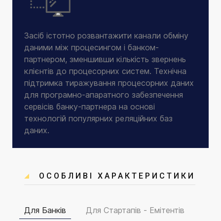
Засіб істотно розвантажити канали обміну
даними між процесингом і банком-
партнером, зменшивши кількість звернень
клієнтів до процесорних систем. Технічна
підтримка тиражування процесорних даних
для програмно-апаратного забезпечення
сервісів банку-партнера на основі
технологій популярних реляційних баз
даних.
ОСОБЛИВІ ХАРАКТЕРИСТИКИ
Для Банків
Для Стартапів - Емітентів