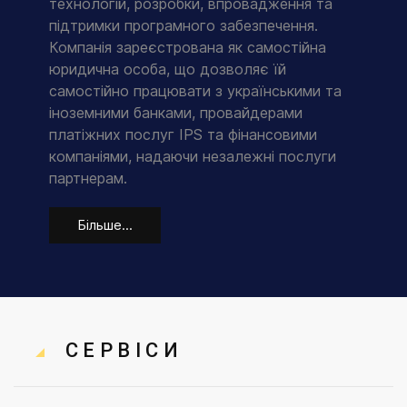
технологій, розробки, впровадження та
підтримки програмного забезпечення.
Компанія зареєстрована як самостійна
юридична особа, що дозволяє їй
самостійно працювати з українськими та
іноземними банками, провайдерами
платіжних послуг IPS та фінансовими
компаніями, надаючи незалежні послуги
партнерам.
Більше...
СЕРВІСИ