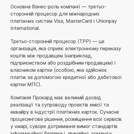
Основна бізнес-роль компанії — третьо-
сторонній процесор для міжнародних
платіжних систем Visa, MasterCard і Unionpay
International.
Третьо-сторонній процесор (TPP) — це
організація, яка сприяє електронному переказу
коштів між продавцем (наприклад,
підприємством або роздрібним продавцем) і
власником картки (особою, яка здійснює
платіж за допомогою кредитної або дебетової
картки МПС).
Компанія Прокард має великий досвід
реалізації та супроводу проектів емісії та
еквайру в індустрії платіжних карток. Сучасне
процесингове рішення, розміщення всіх сервісів
у хмарі, суворе дотримання вимог стандартів
інформаційної безпеки і, звичайно, команда