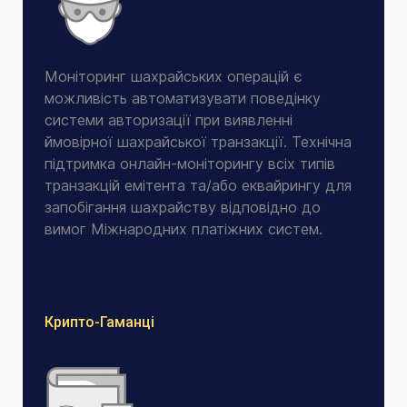
Моніторинг шахрайських операцій є
можливість автоматизувати поведінку
системи авторизації при виявленні
ймовірної шахрайської транзакції. Технічна
підтримка онлайн-моніторингу всіх типів
транзакцій емітента та/або еквайрингу для
запобігання шахрайству відповідно до
вимог Міжнародних платіжних систем.
Крипто-Гаманці