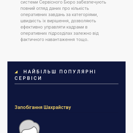
системи Сервісного Бюро забезпечують
повний огляд даних про кількість
оперативних завдань за категоріями,
швидкість їх вирішення, дозволяють
ефективно управляти кадрами в
оперативних підрозділах залежно від
фактичного навантаження тощо.
НАЙБІЛЬШ ПОПУЛЯРНІ
СЕРВІСИ
Запобігання Шахрайству