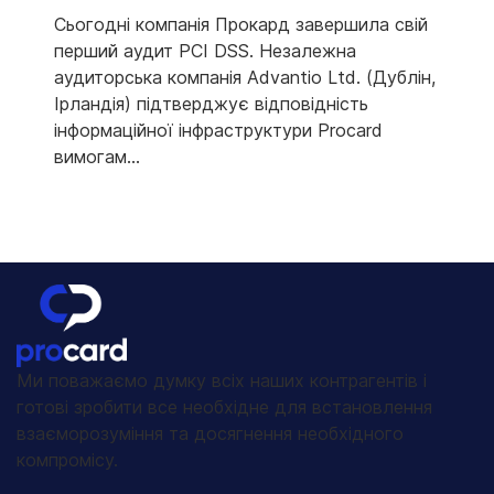
Сьогодні компанія Прокард завершила свій
перший аудит PCI DSS. Незалежна
аудиторська компанія Advantio Ltd. (Дублін,
Ірландія) підтверджує відповідність
інформаційної інфраструктури Procard
вимогам...
Ми поважаємо думку всіх наших контрагентів і
готові зробити все необхідне для встановлення
взаєморозуміння та досягнення необхідного
компромісу.