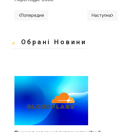
Попередня
Наступна
Попередня стаття: Платіжний форум Visa CEMEA 2025
Наступна стаття: 
Обрані Новини