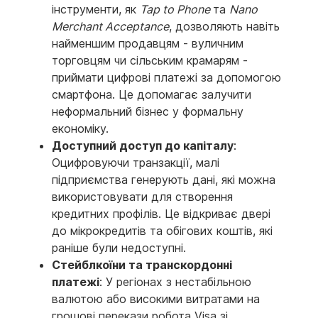
інструменти, як
Tap to Phone
та
Nano
Merchant Acceptance
, дозволяють навіть
найменшим продавцям - вуличним
торговцям чи сільським крамарям -
приймати цифрові платежі за допомогою
смартфона. Це допомагає залучити
неформальний бізнес у формальну
економіку.
Доступний доступ до капіталу
:
Оцифровуючи транзакції, малі
підприємства генерують дані, які можна
використовувати для створення
кредитних профілів. Це відкриває двері
до мікрокредитів та обігових коштів, які
раніше були недоступні.
Стейблкоїни та транскордонні
платежі
: У регіонах з нестабільною
валютою або високими витратами на
грошові перекази робота Visa зі