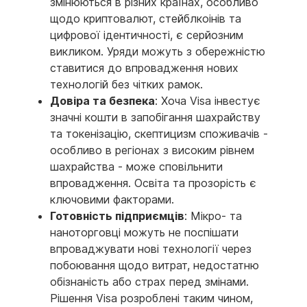
змінюються в різних країнах, особливо
щодо криптовалют, стейблкоінів та
цифрової ідентичності, є серйозним
викликом. Уряди можуть з обережністю
ставитися до впровадження нових
технологій без чітких рамок.
Довіра та безпека
: Хоча Visa інвестує
значні кошти в запобігання шахрайству
та токенізацію, скептицизм споживачів -
особливо в регіонах з високим рівнем
шахрайства - може сповільнити
впровадження. Освіта та прозорість є
ключовими факторами.
Готовність підприємців
: Мікро- та
наноторговці можуть не поспішати
впроваджувати нові технології через
побоювання щодо витрат, недостатню
обізнаність або страх перед змінами.
Рішення Visa розроблені таким чином,