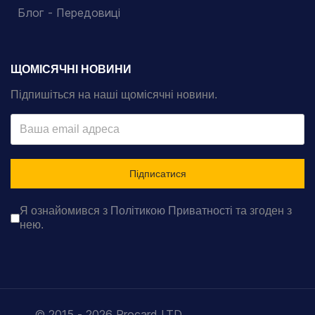
Блог - Передовиці
ЩОМІСЯЧНІ НОВИНИ
Підпишіться на наші щомісячні новини.
Підписатися
Checkboxes
Я ознайомився з
*
Політикою Приватності
та згоден з
нею.
© 2015 - 2026 Procard LTD