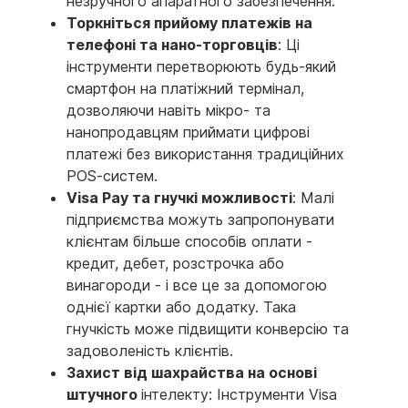
незручного апаратного забезпечення.
Торкніться прийому платежів на
телефоні та нано-торговців
: Ці
інструменти перетворюють будь-який
смартфон на платіжний термінал,
дозволяючи навіть мікро- та
нанопродавцям приймати цифрові
платежі без використання традиційних
POS-систем.
Visa Pay та гнучкі можливості
: Малі
підприємства можуть запропонувати
клієнтам більше способів оплати -
кредит, дебет, розстрочка або
винагороди - і все це за допомогою
однієї картки або додатку. Така
гнучкість може підвищити конверсію та
задоволеність клієнтів.
Захист від шахрайства на основі
штучного
інтелекту: Інструменти Visa