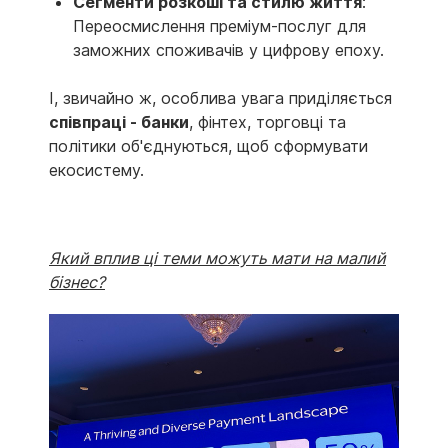
Сегменти розкоші та стилю життя
:
Переосмислення преміум-послуг для
заможних споживачів у цифрову епоху.
І, звичайно ж, особлива увага приділяється
співпраці - банки
, фінтех, торговці та
політики об'єднуються, щоб сформувати
екосистему.
Який вплив ці теми можуть мати на малий
бізнес?