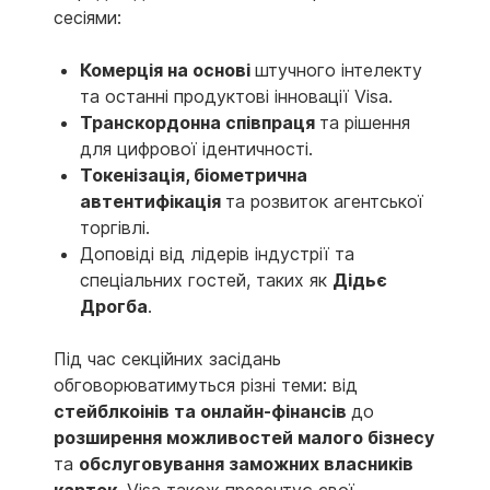
сесіями:
Комерція на основі
штучного інтелекту
та останні продуктові інновації Visa.
Транскордонна співпраця
та рішення
для цифрової ідентичності.
Токенізація, біометрична
автентифікація
та розвиток агентської
торгівлі.
Доповіді від лідерів індустрії та
спеціальних гостей, таких як
Дідьє
Дрогба
.
Під час секційних засідань
обговорюватимуться різні теми: від
стейблкоінів та онлайн-фінансів
до
розширення можливостей малого бізнесу
та
обслуговування заможних власників
карток
. Visa також презентує свої