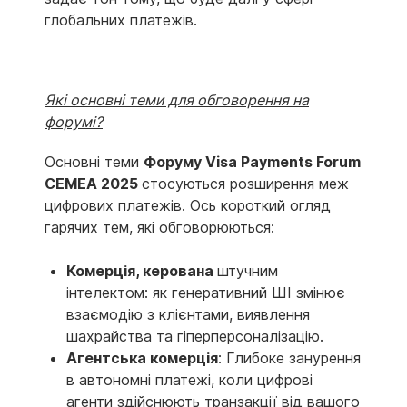
глобальних платежів.
Які основні теми для обговорення на
форумі?
Основні теми
Форуму
Visa
Payments
Forum
CEMEA
2025
стосуються розширення меж
цифрових платежів. Ось короткий огляд
гарячих тем, які обговорюються:
Комерція, керована
штучним
інтелектом: як генеративний ШІ змінює
взаємодію з клієнтами, виявлення
шахрайства та гіперперсоналізацію.
Агентська комерція
: Глибоке занурення
в автономні платежі, коли цифрові
агенти здійснюють транзакції від вашого