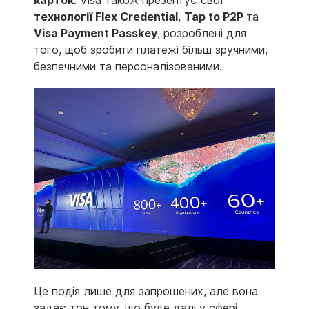
технології
Flex
Credential
,
Tap
to
P
2
P
та
Visa
Payment
Passkey
, розроблені для
того, щоб зробити платежі більш зручними,
безпечними та персоналізованими.
Це подія лише для запрошених, але вона
задає тон тому, що буде далі у сфері