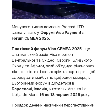
Минулого тижня компанія Procard LTD
взяла участь у
Форумі
Visa
Payments
Forum
CEMEA
2025.
Платіжний форум
Visa
CEMEA
2025
- це
флагманський захід Visa в регіоні
Центральної та Східної Європи, Близького
Сходу та Африки, який об'єднує фінансових
лідерів, фінтех-інноваторів та партнерів, щоб
сформувати майбутнє цифрової комерції.
Цьогорічний форум відбудеться в
Барселоні, Іспанія,
в готелях Arts та La
Llotja de Mar з
16 по 18 червня 2025
року.
Порядок денний насичений перспективними